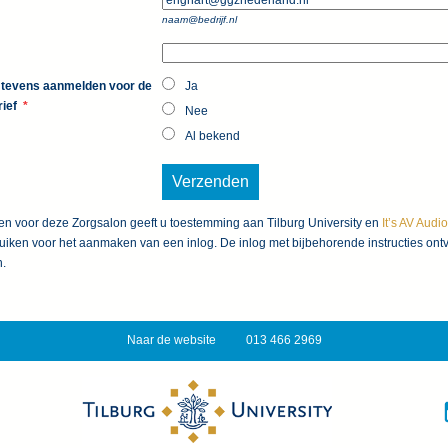
naam@bedrijf.nl
mij tevens aanmelden voor de
Ja
rief
*
Nee
Al bekend
en voor deze Zorgsalon geeft u toestemming aan Tilburg University en
It’s AV Audi
uiken voor het aanmaken van een inlog. De inlog met bijbehorende instructies ontv
n.
Naar de website
013 466 2969