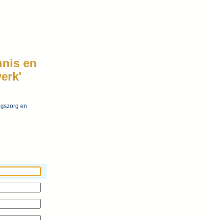
nnis en
erk'
ngszorg en