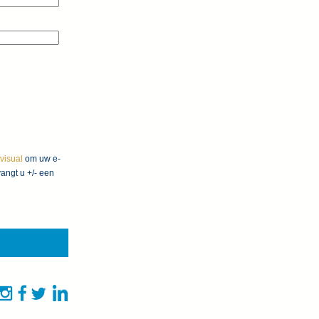
ovisual
om uw e-
angt u +/- een